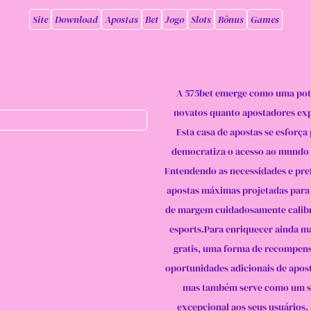
Site
Download
Apostas
Bet
Jogo
Slots
Bônus
Games
A 575bet emerge como uma potê
novatos quanto apostadores exp
Esta casa de apostas se esforça 
democratiza o acesso ao mundo d
Entendendo as necessidades e pref
apostas máximas projetadas para 
de margem cuidadosamente calibra
esports.Para enriquecer ainda ma
gratis, uma forma de recompens
oportunidades adicionais de apost
mas também serve como um sí
excepcional aos seus usuários. 